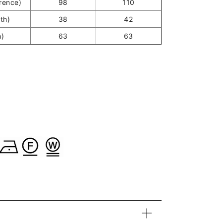
ence)
98
110
th)
38
42
h)
63
63