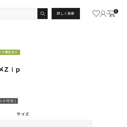
0
詳しく検索
イズ展開あり
メＺｉｐ
ント付与 ]
サイズ