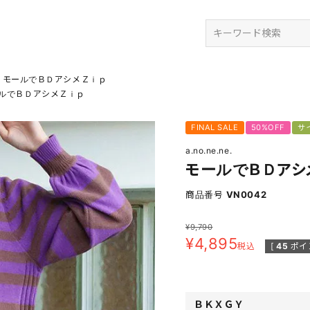
検索
モールでＢＤアシメＺｉｐ
ルでＢＤアシメＺｉｐ
FINAL SALE
50%OFF
サ
a.no.ne.ne.
モールでＢＤアシ
商品番号
VN0042
¥
9,790
¥
4,895
税込
[
45
ポイ
ＢＫＸＧＹ