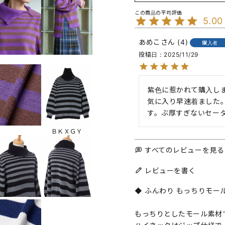
5.00
あめこ
4
購入者
投稿日
2025/11/29
紫色に惹かれて購入し
気に入り早速着ました
す。ぶ厚すぎないセー
ＢＫＸＧＹ
すべてのレビューを見る
レビューを書く
◆ ふんわり もっちりモー
もっちりとしたモール素材