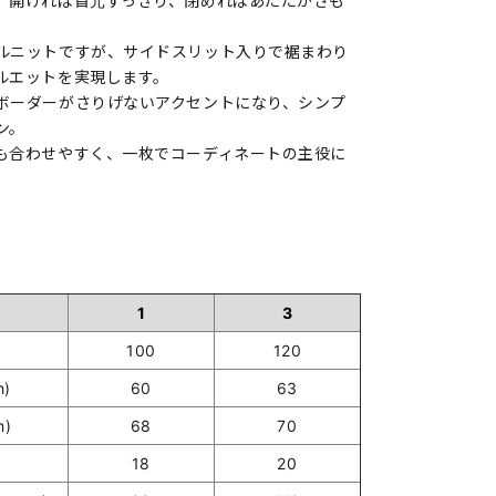
、開ければ首元すっきり、閉めればあたたかさも
ルニットですが、サイドスリット入りで裾まわり
ルエットを実現します。
ボーダーがさりげないアクセントになり、シンプ
ン。
も合わせやすく、一枚でコーディネートの主役に
1
3
100
120
h)
60
63
h)
68
70
18
20