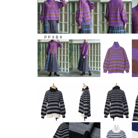
ＰＰＸＢＲ