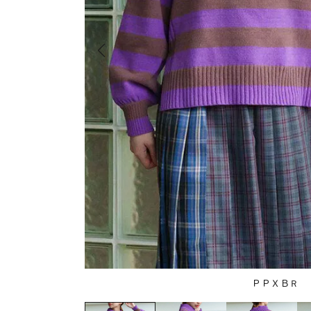
ＰＰＸＢＲ