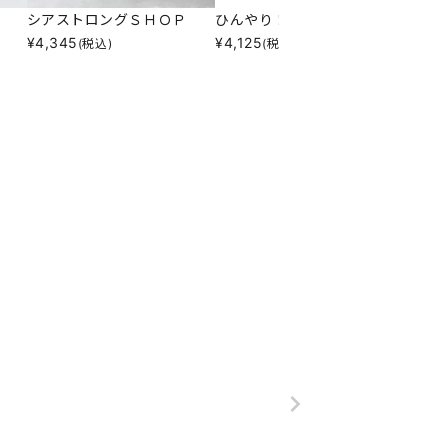
シアストロングＳＨＯＰ
ひんやり！フハク切替ＰＯ
フォー
¥
4,345
¥
4,125
¥
12,1
(税込)
(税込)