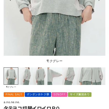
モクグレー
モクグレー
FINAL SALE
ボンボンおトク祭
50%OFF
サイズ展開あり
a.no.ne.ne.
タテヨコ切替イロイロＰＯ