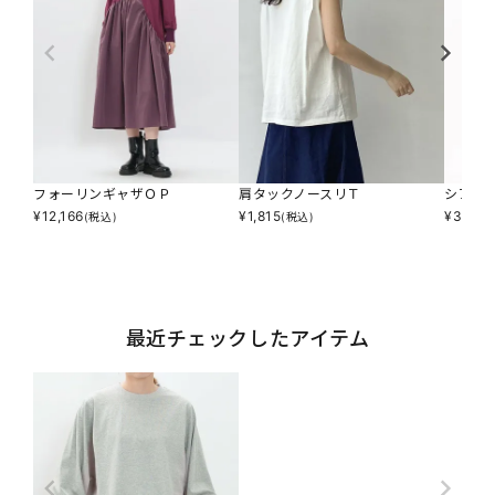
フォーリンギャザＯＰ
肩タックノースリＴ
シアス
¥
12,166
¥
1,815
¥
3,234
(税込)
(税込)
最近チェックしたアイテム