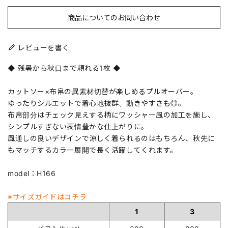
商品についてのお問い合わせ
レビューを書く
◆ 残暑から秋口まで頼れる1枚 ◆
カットソー×布帛の異素材切替が楽しめるプルオーバー。
ゆったりシルエットで着心地抜群、動きやすさも◎。
布帛部分はチェック見えする柄にワッシャー風の加工を施し、
シンプルすぎない表情豊かな仕上がりに。
風通しの良いデザインで涼しく着られるのはもちろん、秋先に
もマッチするカラー展開で長く活躍してくれます。
model：H166
※サイズガイドはコチラ
1
3