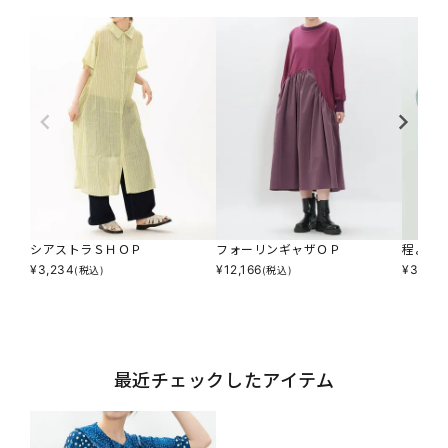
シアストラＳＨＯＰ
フォーリンギャザＯＰ
程よく
¥
3,234
¥
12,166
¥
3,795
(税込)
(税込)
最近チェックしたアイテム