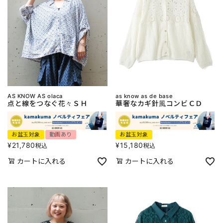
AS KNOW AS olaca
as know as de base
点と線をつなぐ花々ＳＨ
華奢なカギ針風コンビＣＤ
お盆玉対象
動画あり
お盆玉対象
¥
21,780
¥
15,180
税込
税込
カートに入れる
カートに入れる