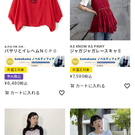
a.no.ne.ne.
AS KNOW AS PINKY
バサリとイレヘムＮＣＰＯ
ジャガジャガレースキャミ
お盆玉対象
お盆玉対象
¥
7,590
税込
予約商品
¥
6,490
税込
カートに入れる
カートに入れる