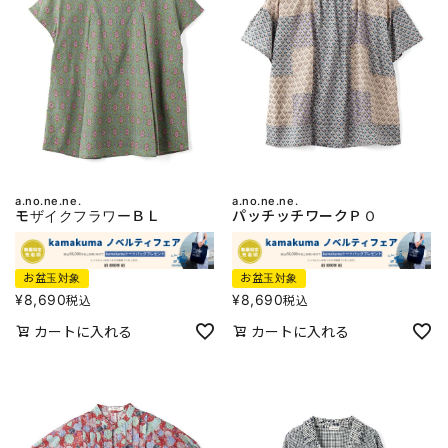
a.no.ne.ne.
a.no.ne.ne.
モザイクフラワーＢＬ
パッチッチワークＰＯ
お盆玉対象
お盆玉対象
¥
8,690
¥
8,690
税込
税込
カートに入れる
カートに入れる