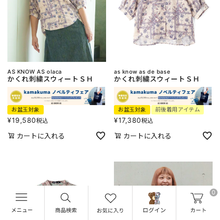
AS KNOW AS olaca
as know as de base
かくれ刺繍スウィートＳＨ
かくれ刺繍スウィートＳＨ
お盆玉対象
お盆玉対象
前後着用アイテム
¥
19,580
¥
17,380
税込
税込
カートに入れる
カートに入れる
0