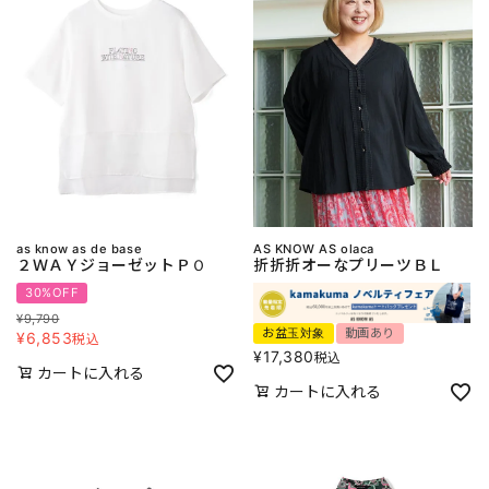
as know as de base
AS KNOW AS olaca
２ＷＡＹジョーゼットＰＯ
折折折オーなプリーツＢＬ
30%OFF
¥
9,790
お盆玉対象
動画あり
¥
6,853
税込
¥
17,380
税込
カートに入れる
カートに入れる