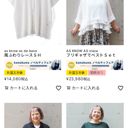
as know as de base
AS KNOW AS olaca
風ふわりレースＳＨ
フリギャザでベストＳｅｔ
お盆玉対象
お盆玉対象
動画あり
¥
14,080
¥
23,980
税込
税込
カートに入れる
カートに入れる