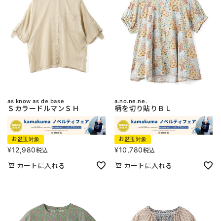
as know as de base
a.no.ne.ne.
ＳカラードルマンＳＨ
柄を切り貼りＢＬ
お盆玉対象
お盆玉対象
¥
12,980
¥
10,780
税込
税込
カートに入れる
カートに入れる