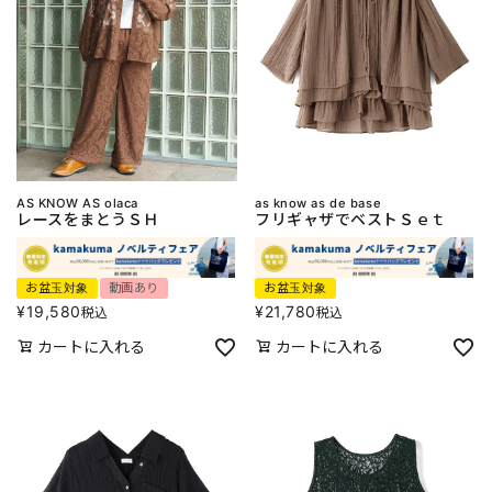
AS KNOW AS olaca
as know as de base
レースをまとうＳＨ
フリギャザでベストＳｅｔ
お盆玉対象
動画あり
お盆玉対象
¥
19,580
¥
21,780
税込
税込
カートに入れる
カートに入れる