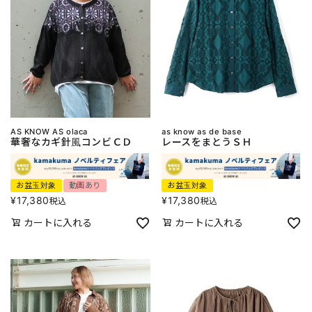
AS KNOW AS olaca
as know as de base
華奢なカギ針風コンビＣＤ
レースをまとうＳＨ
お盆玉対象
動画あり
お盆玉対象
¥
17,380
¥
17,380
税込
税込
カートに入れる
カートに入れる