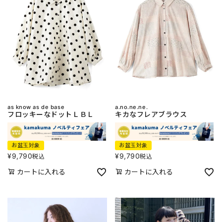
as know as de base
a.no.ne.ne.
フロッキーなドットＬＢＬ
キカなフレアブラウス
お盆玉対象
お盆玉対象
¥
9,790
¥
9,790
税込
税込
カートに入れる
カートに入れる