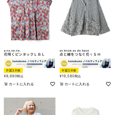
a.no.ne.ne.
as know as de base
花咲くピンタックＬＢＬ
点と線をつなぐ花々ＳＨ
お盆玉対象
お盆玉対象
¥
8,690
¥
19,580
税込
税込
カートに入れる
カートに入れる