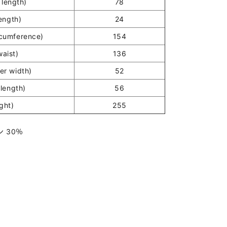
length)
78
ength)
24
umference)
154
ist)
136
r width)
52
length)
56
ght)
255
 30％