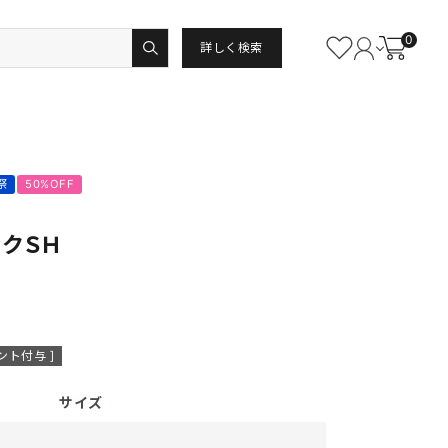
0
詳しく検索
祭
50%OFF
ックＳＨ
ント付与 ]
サイズ