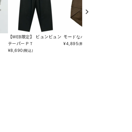
【WEB限定】 ビュンビュン
モードなパンツ
ちっさ
テーパーＰＴ
¥
4,895
¥
4,34
(税込)
¥
8,690
(税込)