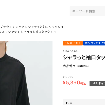
検索
・ブラウス
シャツ
シャラっと袖口タックＳＨ
ウス
シャツ
シャラっと袖口タックＳＨ
FINAL SALE
ボンボンおトク
a.no.ne.ne.
シャラっと袖口タ
商品番号
8B0258
¥
10,780
¥
5,390
税込
[
49
ポイ
ＢＫ