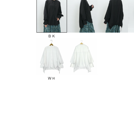
ＢＫ
ＷＨ