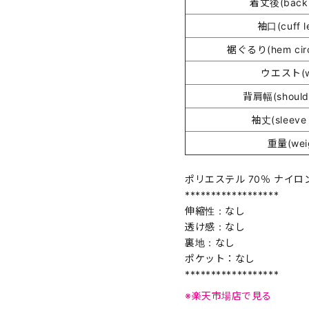
着丈後(back 
袖口(cuff l
裾ぐるり(hem circ
ウエスト(wa
背肩幅(shoulde
袖丈(sleeve 
重量(wei
ポリエステル 70％ ナイロン
******************
伸縮性：なし
透け感：なし
裏地：なし
ポケット：なし
******************
※楽天市場店で見る