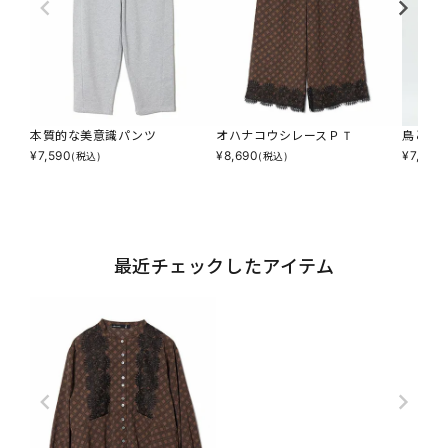
本質的な美意識パンツ
オハナコウシレースＰＴ
鳥と花
¥
7,590
¥
8,690
¥
7,194
(税込)
(税込)
最近チェックしたアイテム