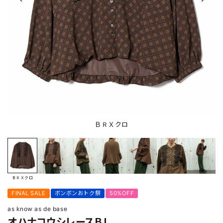
ＢＲＸクロ
ＢＲＸクロ
FINAL SALE
ボンボンおトク祭
50%OFF
as know as de base
オハナコウシレースＢＬ