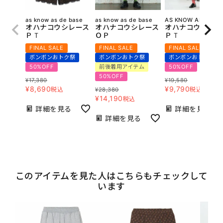
as know as de base
as know as de base
AS KNOW AS olaca
オハナコウシレース
オハナコウシレース
オハナコウシレー
ＰＴ
ＯＰ
ＰＴ
FINAL SALE
FINAL SALE
FINAL SALE
ボンボンおトク祭
ボンボンおトク祭
ボンボンおトク祭
50%OFF
前後着用アイテム
50%OFF
50%OFF
¥
17,380
¥
19,580
¥
8,690
¥
9,790
税込
税込
¥
28,380
¥
14,190
税込
詳細を見る
詳細を見る
詳細を見る
このアイテムを見た人はこちらもチェックして
います