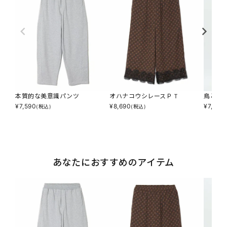
本質的な美意識パンツ
オハナコウシレースＰＴ
鳥と花
¥
7,590
¥
8,690
¥
7,194
(税込)
(税込)
あなたにおすすめのアイテム