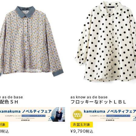
w as de base
as know as de base
配色ＳＨ
フロッキーなドットＬＢＬ
対象
お盆玉対象
0
¥
9,790
税込
税込