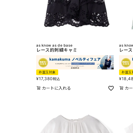
as know as de base
as kno
レース的刺繍キャミ
レース
お盆玉対象
お盆玉
¥
17,380
¥
18,4
税込
カートに入れる
カー