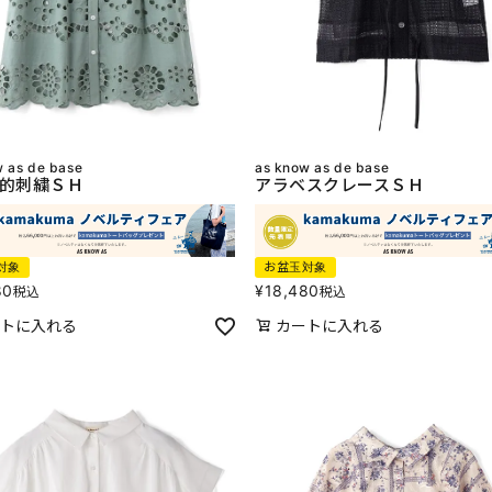
w as de base
as know as de base
的刺繍ＳＨ
アラベスクレースＳＨ
対象
お盆玉対象
80
¥
18,480
税込
税込
トに入れる
カートに入れる