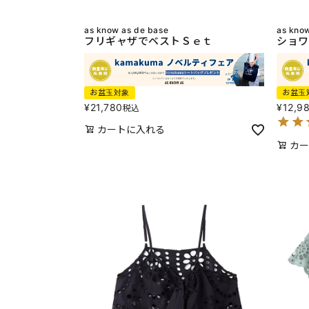
as know as de base
as kno
フリギャザでベストＳｅｔ
ショワ
お盆玉対象
お盆玉
¥
21,780
¥
12,9
税込
カートに入れる
カー