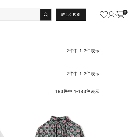
0
詳しく検索
2
件中
1
-
2
件表示
2
件中
1
-
2
件表示
183
件中
1
-
183
件表示