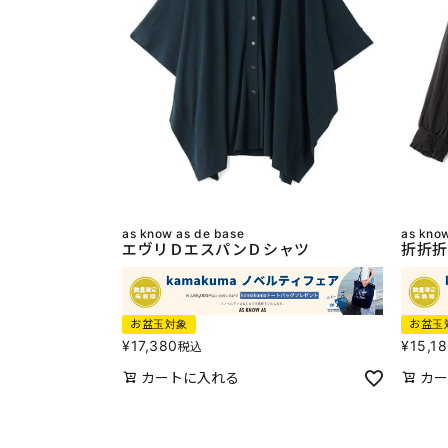
as know as de base
as kno
エヴリＤエスパンＤシャツ
折折折
お盆玉対象
お盆玉
¥
17,380
¥
15,1
税込
カートに入れる
カー