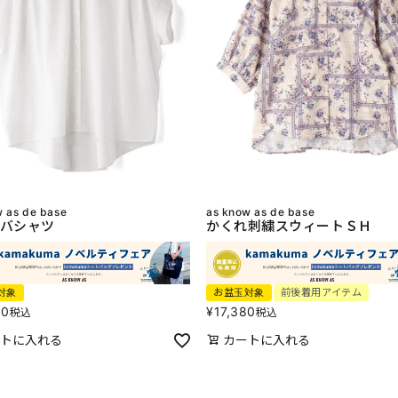
w as de base
as know as de base
バシャツ
かくれ刺繍スウィートＳＨ
対象
お盆玉対象
前後着用アイテム
80
¥
17,380
税込
税込
トに入れる
カートに入れる