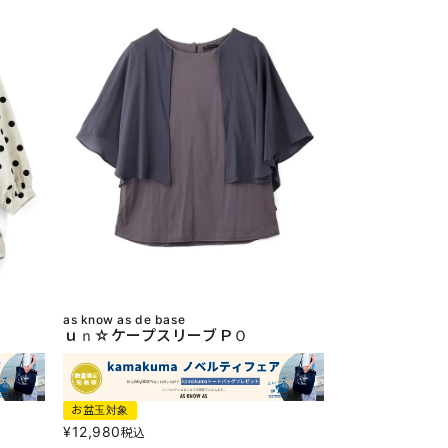
as know as de base
ｕｎ☆ケープスリーブＰＯ
お盆玉対象
¥
12,980
税込