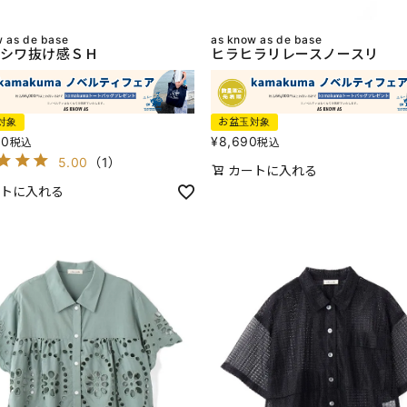
w as de base
as know as de base
シワ抜け感ＳＨ
ヒラヒラリレースノースリ
対象
お盆玉対象
80
¥
8,690
税込
税込
5.00
（
1
）
カートに入れる
トに入れる