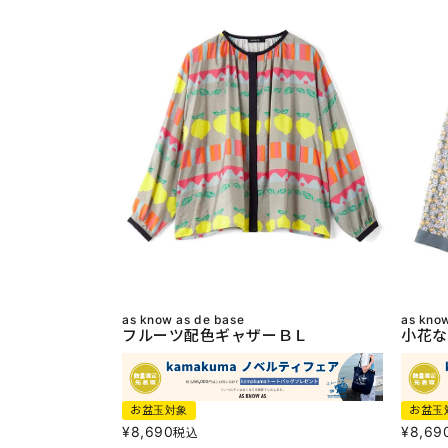
as know as de base
as kno
フルーツ配色ギャザーＢＬ
小花な
お盆玉対象
お盆玉
¥
8,690
¥
8,69
税込