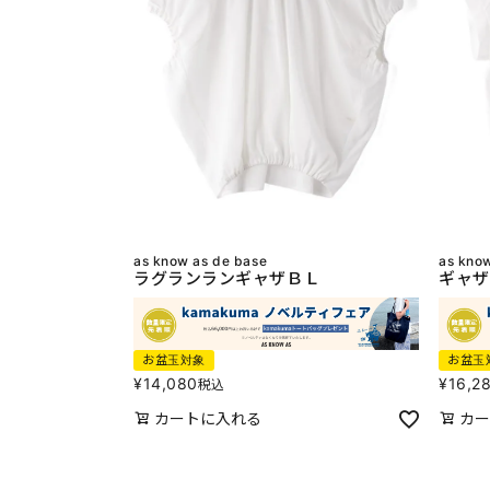
as know as de base
as kno
ラグランランギャザＢＬ
ギャザ
お盆玉対象
お盆玉
¥
14,080
¥
16,2
税込
カートに入れる
カー