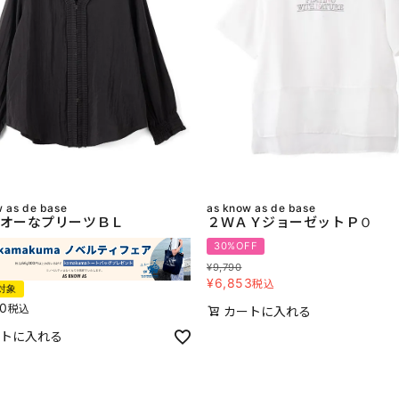
w as de base
as know as de base
オーなプリーツＢＬ
２ＷＡＹジョーゼットＰＯ
30%OFF
¥
9,790
¥
6,853
税込
対象
80
税込
カートに入れる
トに入れる