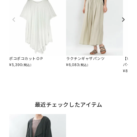
ポコポコカットＯＰ
ラクチンギャザパンツ
【WEB
¥
5,390
¥
6,083
パーＰ
(税込)
(税込)
¥
8,690
最近チェックしたアイテム