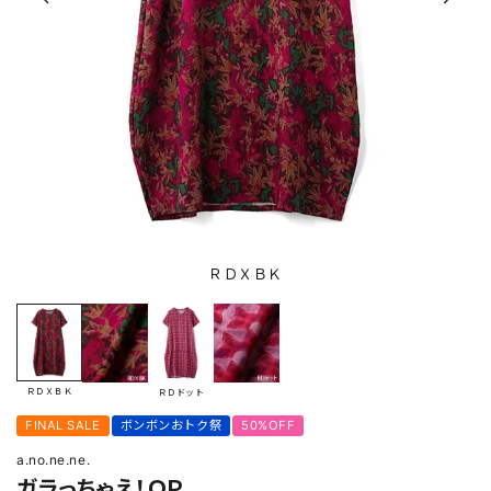
ＲＤＸＢＫ
ＲＤＸＢＫ
ＲＤドット
FINAL SALE
ボンボンおトク祭
50%OFF
a.no.ne.ne.
ガラっちゃえ！ＯＰ