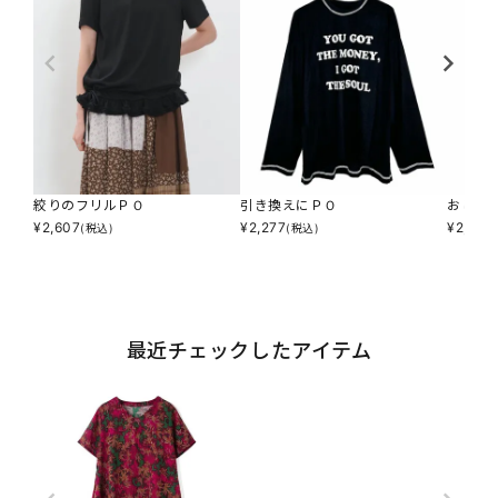
絞りのフリルＰＯ
引き換えにＰＯ
おしゃ
¥
2,607
¥
2,277
¥
2,277
(税込)
(税込)
最近チェックしたアイテム