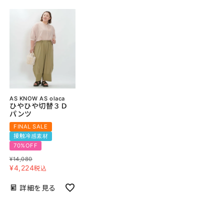
AS KNOW AS olaca
ひやひや切替３Ｄ
パンツ
FINAL SALE
接触冷感素材
70%OFF
¥
14,080
¥
4,224
税込
詳細を見る