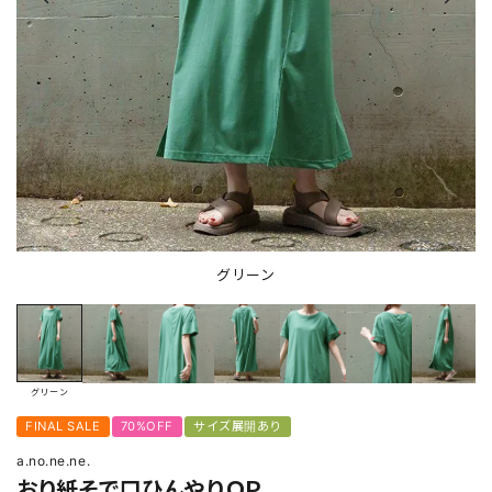
グリーン
グリーン
FINAL SALE
70%OFF
サイズ展開あり
a.no.ne.ne.
おり紙そで口ひんやりＯＰ