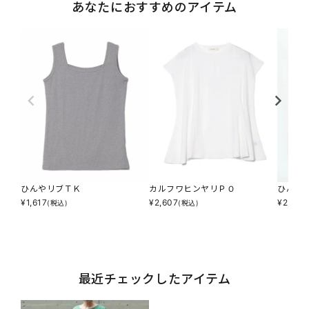
あなたにおすすめのアイテム
ひんやリブＴＫ
カルフワヒンヤリＰＯ
ひんや
¥
1,617
¥
2,607
¥
2,607
(税込)
(税込)
最近チェックしたアイテム