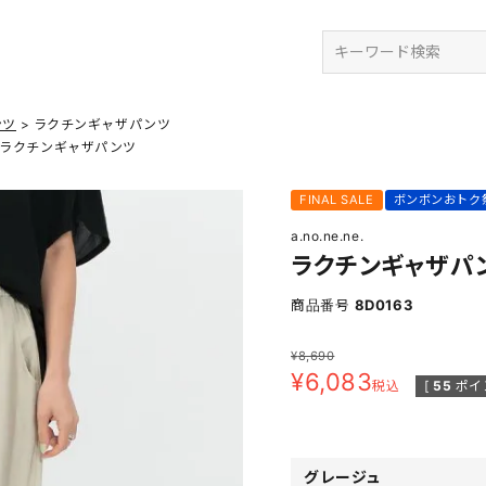
検索
ンツ
ラクチンギャザパンツ
ラクチンギャザパンツ
FINAL SALE
ボンボンおトク
a.no.ne.ne.
ラクチンギャザパ
商品番号
8D0163
¥
8,690
¥
6,083
税込
[
55
ポイ
グレージュ