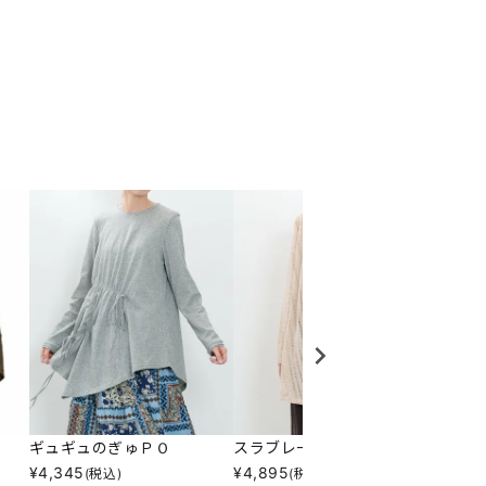
ギュギュのぎゅＰＯ
スラブレースのＰＯ
ポコポ
¥
4,345
¥
4,895
¥
5,39
(税込)
(税込)