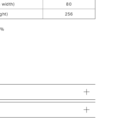
 width)
80
ght)
256
2％