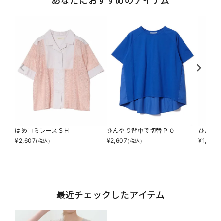
あなたにおすすめのアイテム
はめコミレースＳＨ
ひんやり背中で切替ＰＯ
ひんや
¥
2,607
¥
2,607
¥
1,617
(税込)
(税込)
(
最近チェックしたアイテム