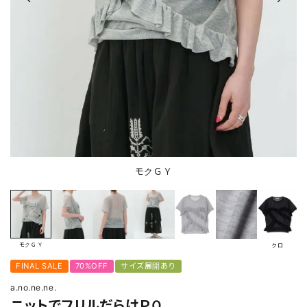
モクＧＹ
モクＧＹ
クロ
FINAL SALE
70%OFF
サイズ展開あり
a.no.ne.ne.
ニットでフリルだらけＰＯ