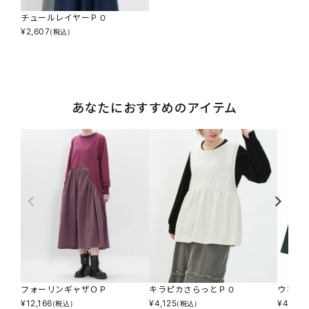
チュールレイヤーＰＯ
¥
2,607
(税込)
あなたにおすすめのアイテム
フォーリンギャザＯＰ
キラピカさらっとＰＯ
ウネウ
¥
12,166
¥
4,125
¥
4,345
(税込)
(税込)