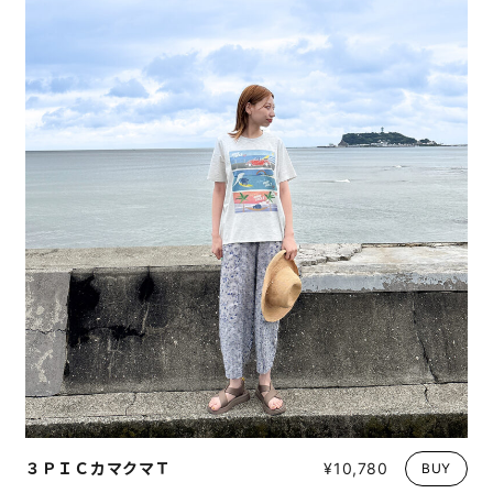
３ＰＩＣカマクマＴ
¥10,780
BUY