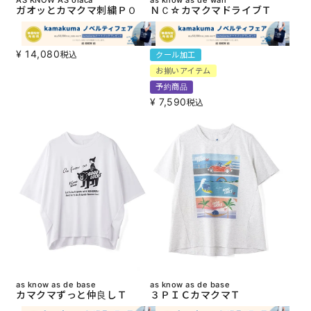
ガオッとカマクマ刺繍ＰＯ
ＮＣ☆カマクマドライブＴ
¥
14,080
税込
クール加工
お揃いアイテム
予約商品
¥
7,590
税込
as know as de base
as know as de base
カマクマずっと仲良しＴ
３ＰＩＣカマクマＴ