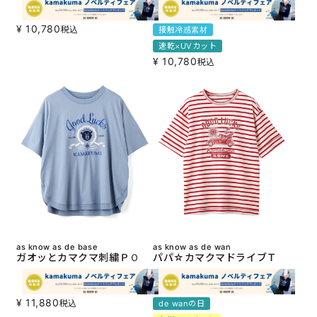
¥
10,780
税込
接触冷感素材
速乾×UVカット
¥
10,780
税込
as know as de base
as know as de wan
ガオッとカマクマ刺繍ＰＯ
パパ☆カマクマドライブＴ
¥
11,880
税込
de wanの日