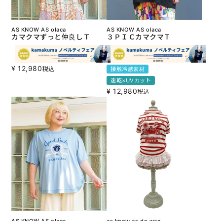
AS KNOW AS olaca
AS KNOW AS olaca
カマクマずっと仲良しＴ
３ＰＩＣカマクマＴ
¥
12,980
税込
接触冷感素材
速乾×UVカット
¥
12,980
税込
AS KNOW AS olaca
as know as de wan