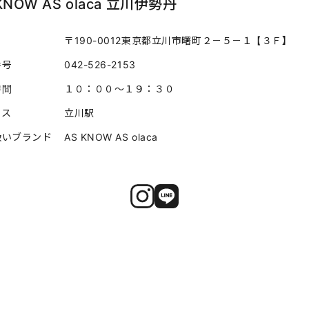
KNOW AS olaca 立川伊勢丹
〒190-0012東京都立川市曙町２－５－１【３Ｆ】
番号
042-526-2153
時間
１０：００～１９：３０
セス
立川駅
扱い
ブランド
AS KNOW AS olaca