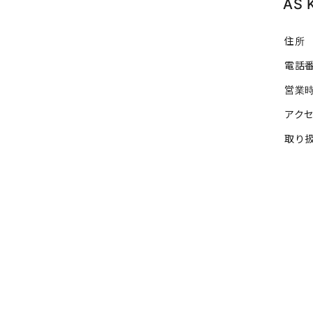
AS 
住所
電話
営業
アク
取り