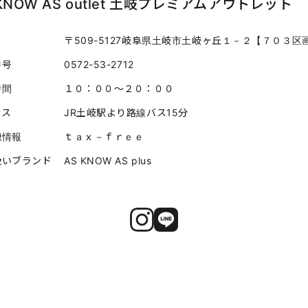
 KNOW AS outlet 土岐プレミアムアウトレット
〒509-5127岐阜県土岐市土岐ヶ丘１－２【７０３区
番号
0572-53-2712
時間
１０：００～２０：００
セス
JR土岐駅より路線バス15分
他情報
ｔａｘ－ｆｒｅｅ
扱い
ブランド
AS KNOW AS plus