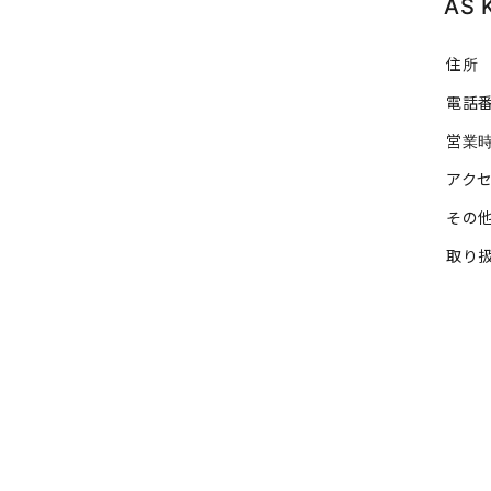
AS
住所
電話
営業
アク
その
取り