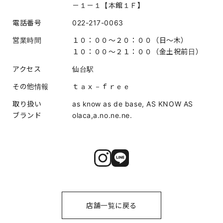
－１－１【本館１Ｆ】
電話番号
022-217-0063
営業時間
１０：００～２０：００（日～木）
１０：００～２１：００（金土祝前日）
アクセス
仙台駅
その他情報
ｔａｘ－ｆｒｅｅ
取り扱い
as know as de base, AS KNOW AS
ブランド
olaca,a.no.ne.ne.
店舗一覧に戻る