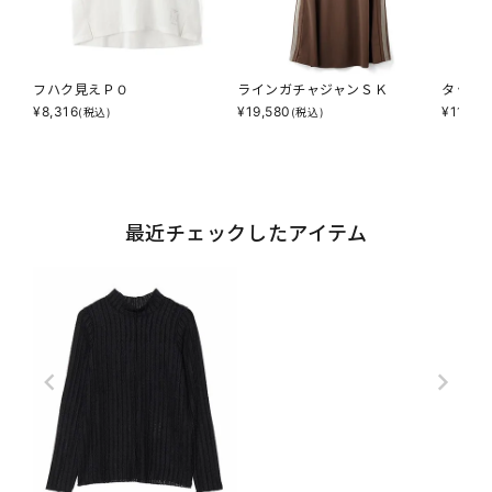
フハク見えＰＯ
ラインガチャジャンＳＫ
タッチ
¥
8,316
¥
19,580
¥
11,39
(税込)
(税込)
最近チェックしたアイテム