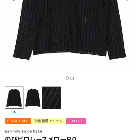
クロ
クロ
FINAL SALE
前後着用アイテム
70%OFF
as know as de base
のびピロレースメローＰＯ