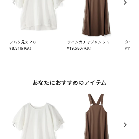
フハク見えＰＯ
ラインガチャジャンＳＫ
タッチ
¥
8,316
¥
19,580
¥
11,39
(税込)
(税込)
あなたにおすすめのアイテム