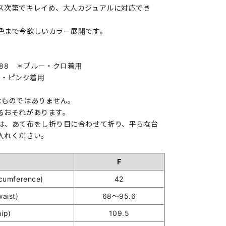
ス次第でキレイめ、大人カジュアルに対応でき
。
色まで今欲しいカラー展開です。
58 H88 ＊ブルー・クロ着用
ジュ・ピンク着用
なものではありません。
るおそれがあります。
は、あて布をし折り目に合わせて折り、平らな台
入れください。
Ｆ
umference)
42
ist)
68～95.6
ip)
109.5