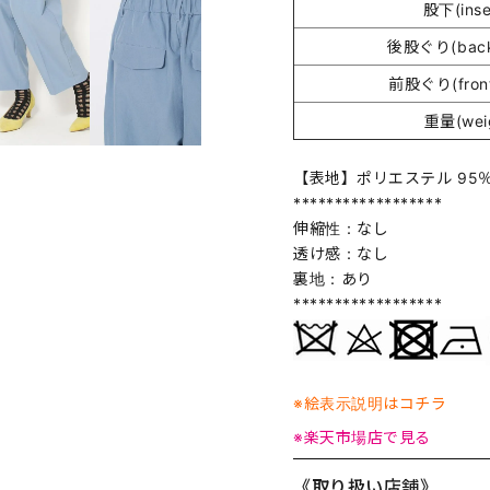
股下(ins
後股ぐり(back 
前股ぐり(front
重量(wei
【表地】ポリエステル 95％
******************
伸縮性：なし
透け感：なし
裏地：あり
******************
※絵表示説明はコチラ
※楽天市場店で見る
《取り扱い店舗》