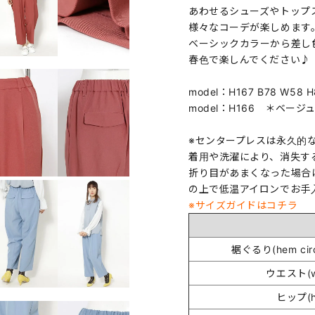
あわせるシューズやトップ
様々なコーデが楽しめます
ベーシックカラーから差し
春色で楽しんでください♪
model：H167 B78 W
model：H166 ＊ベー
※センタープレスは永久的
着用や洗濯により、消失す
折り目があまくなった場合
の上で低温アイロンでお手
※サイズガイドはコチラ
裾ぐるり(hem circ
ウエスト(wa
ヒップ(h