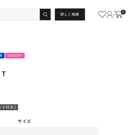
0
詳しく検索
祭
50%OFF
ＰＴ
ント付与 ]
サイズ