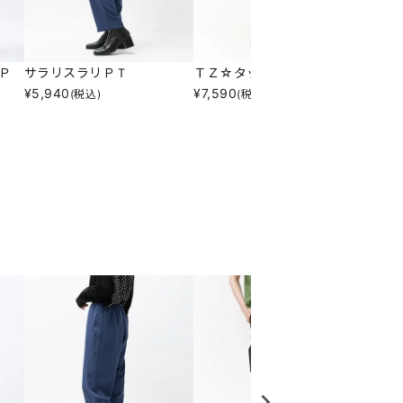
Ｐ
サラリスラリＰＴ
ＴＺ☆タックテーパーＰＴ
サラッ
¥
5,940
¥
7,590
¥
9,24
(税込)
(税込)