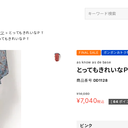
検索
ンツ
とってもきれいなＰＴ
ってもきれいなＰＴ
FINAL SALE
ボンボンおトク
as know as de base
とってもきれいな
商品番号
DD1128
¥
14,080
¥
7,040
税込
[
64
ポイ
ピンク