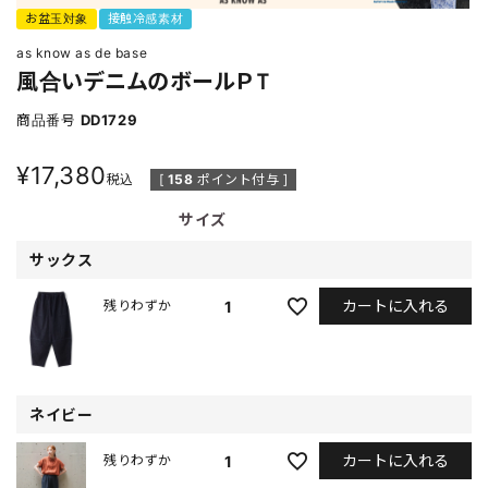
お盆玉対象
接触冷感素材
as know as de base
風合いデニムのボールＰＴ
商品番号
DD1729
¥
17,380
税込
[
158
ポイント付与 ]
サイズ
サックス
カートに入れる
1
残りわずか
ネイビー
カートに入れる
1
残りわずか