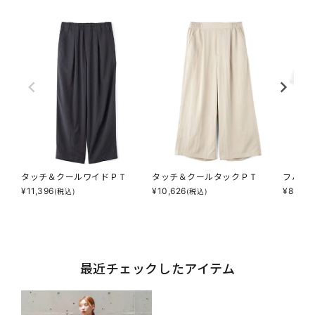
タッチ＆クールワイドＰＴ
タッチ＆クールタックＰＴ
フハク
¥
11,396
¥
10,626
¥
8,316
(税込)
(税込)
最近チェックしたアイテム