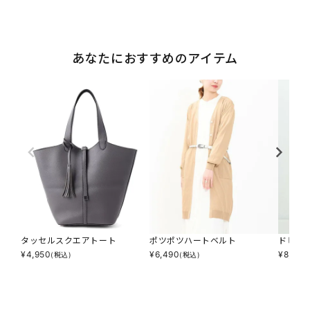
あなたにおすすめのアイテム
タッセルスクエアトート
ポツポツハートベルト
ドビプ
¥
4,950
¥
6,490
¥
8,140
(税込)
(税込)