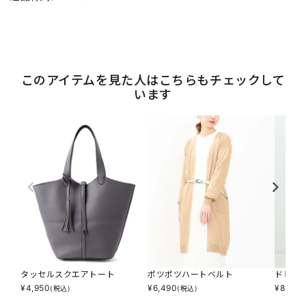
このアイテムを見た人はこちらもチェックして
います
タッセルスクエアトート
ポツポツハートベルト
ドビプ
¥
4,950
¥
6,490
¥
8,140
(税込)
(税込)