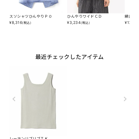
スソシャツひんやりＰＯ
ひんやりワイドＣＤ
綿麻で
¥
8,316
¥
3,234
¥
12,93
(税込)
(税込)
最近チェックしたアイテム
レーヨンリブリブＴＫ