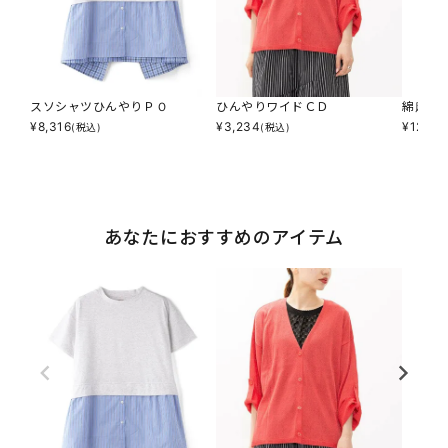
スソシャツひんやりＰＯ
ひんやりワイドＣＤ
綿麻で
¥
8,316
¥
3,234
¥
12,93
(税込)
(税込)
あなたにおすすめのアイテム