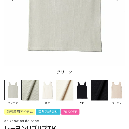
グリーン
グリーン
オフ
クロ
ベージュ
前後着用アイテム
接触冷感素材
70%OFF
as know as de base
レーヨンリブリブＴＫ