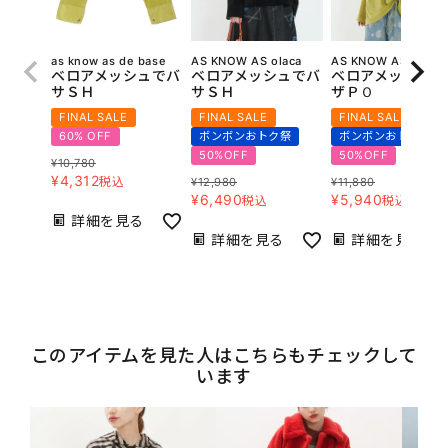
as know as de base
AS KNOW AS olaca
AS KNOW AS olaca
ベロアメッシュでバ
ベロアメッシュでバ
ベロアメッシュギ
サＳＨ
サＳＨ
ザＰＯ
FINAL SALE
FINAL SALE
FINAL SALE
60% OFF
ボンボンおトク祭
ボンボンおトク祭
50%OFF
50%OFF
¥
10,780
¥
4,312
税込
¥
12,980
¥
11,880
¥
6,490
¥
5,940
税込
税込
詳細を見る
詳細を見る
詳細を見る
このアイテムを見た人はこちらもチェックして
います