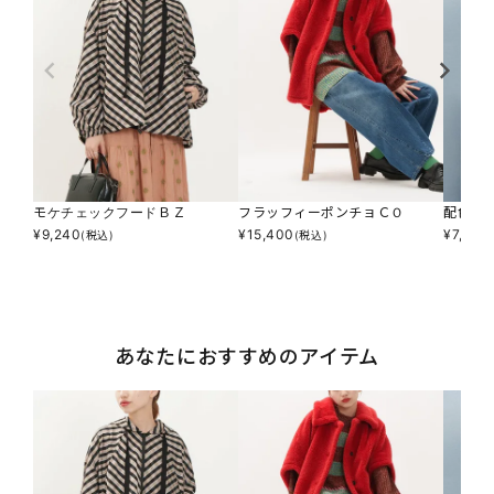
モケチェックフードＢＺ
フラッフィーポンチョＣＯ
配色ナ
¥
9,240
¥
15,400
¥
7,590
(税込)
(税込)
あなたにおすすめのアイテム