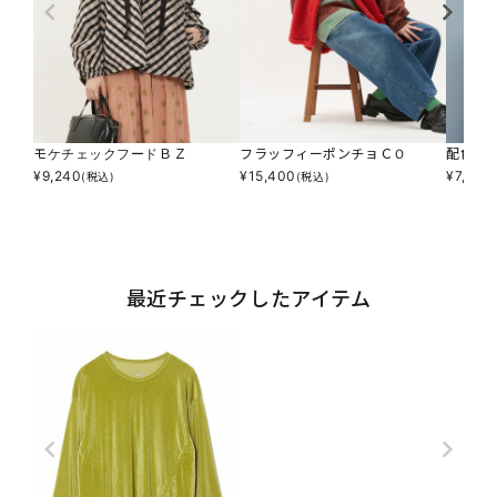
モケチェックフードＢＺ
フラッフィーポンチョＣＯ
配色ナ
¥
9,240
¥
15,400
¥
7,590
(税込)
(税込)
最近チェックしたアイテム