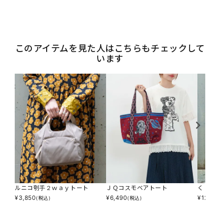
このアイテムを見た人はこちらもチェックして
います
ルニコ刳手２ｗａｙトート
ＪＱコスモベアトート
くり手
¥
3,850
¥
6,490
¥
12,98
(税込)
(税込)