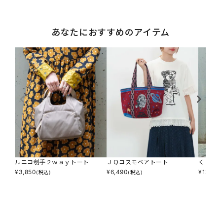
あなたにおすすめのアイテム
ルニコ刳手２ｗａｙトート
ＪＱコスモベアトート
くり手
¥
3,850
¥
6,490
¥
12,98
(税込)
(税込)