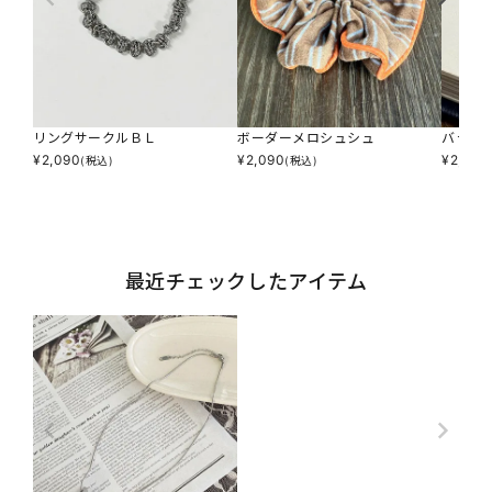
リングサークルＢＬ
ボーダーメロシュシュ
バラエ
¥
2,090
¥
2,090
¥
2,090
(税込)
(税込)
最近チェックしたアイテム