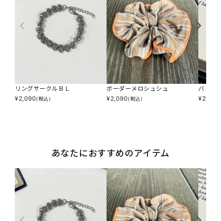
リングサークルＢＬ
ボーダーメロシュシュ
バラエ
¥
2,090
¥
2,090
¥
2,090
(税込)
(税込)
あなたにおすすめのアイテム