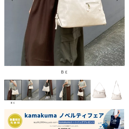
ＢＥ
ＢＥ