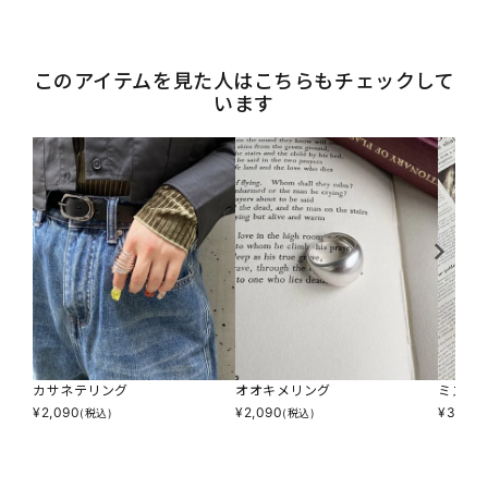
このアイテムを見た人はこちらもチェックして
います
カサネテリング
オオキメリング
ミズタ
¥
2,090
¥
2,090
¥
3,190
(税込)
(税込)