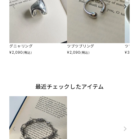
グニャリング
ツブツブリング
ツブツ
¥
2,090
¥
2,090
¥
3,190
(税込)
(税込)
最近チェックしたアイテム