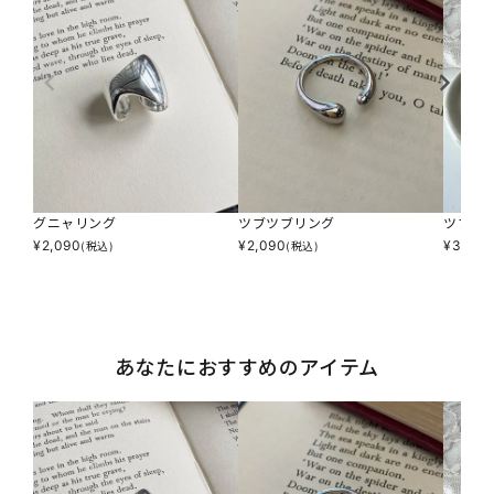
グニャリング
ツブツブリング
ツブツ
¥
2,090
¥
2,090
¥
3,190
(税込)
(税込)
あなたにおすすめのアイテム