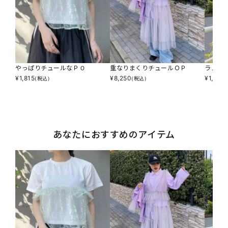
やっぱりチュールなＰＯ
重なりまくりチュールＯＰ
ラメと
¥
1,815
¥
8,250
¥
1,947
(税込)
(税込)
あなたにおすすめのアイテム