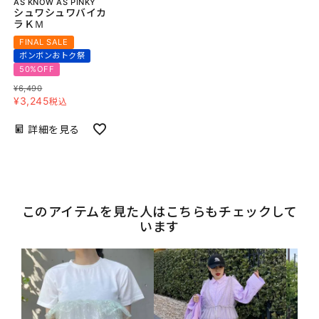
AS KNOW AS PINKY
シュワシュワバイカ
ラＫＭ
FINAL SALE
ボンボンおトク祭
50%OFF
¥
6,490
¥
3,245
税込
詳細を見る
このアイテムを見た人はこちらもチェックして
います