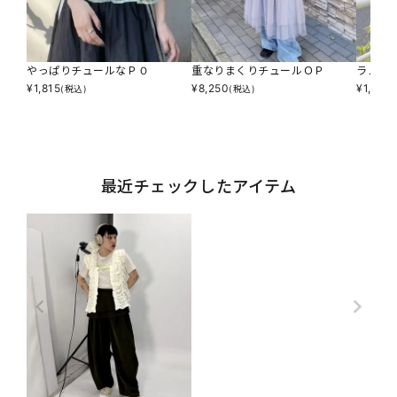
やっぱりチュールなＰＯ
重なりまくりチュールＯＰ
ラメと
¥
1,815
¥
8,250
¥
1,947
(税込)
(税込)
最近チェックしたアイテム