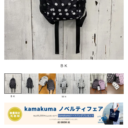
ＢＫ
ＢＫ
ＷＨ