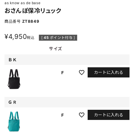
as know as de base
おさんぽ保冷リュック
商品番号
ZT8849
¥
4,950
税込
[
45
ポイント付与 ]
サイズ
ＢＫ
カートに入れる
F
ＧＲ
カートに入れる
F