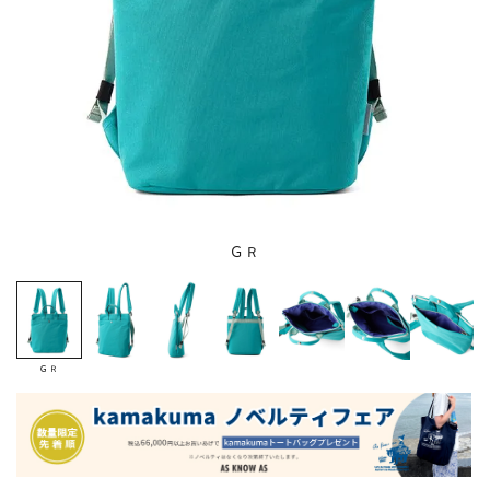
ＧＲ
ＧＲ