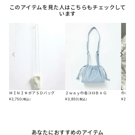
このアイテムを見た人はこちらもチェックして
います
ＭＩＮＩ☆ボアＳＤバッグ
２ｗａｙ巾着コロＢＡＧ
巾着シ
¥
2,750
¥
3,850
¥
2,750
(税込)
(税込)
あなたにおすすめのアイテム