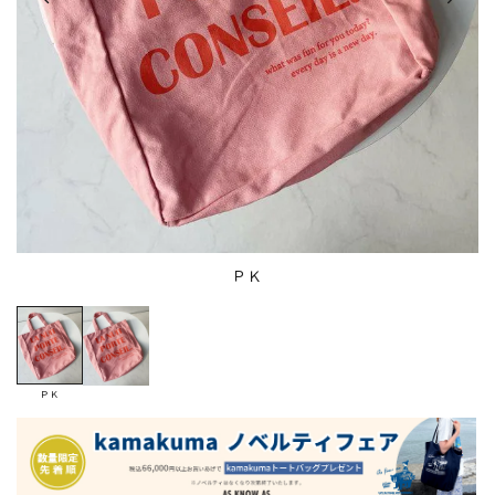
ＰＫ
ＰＫ