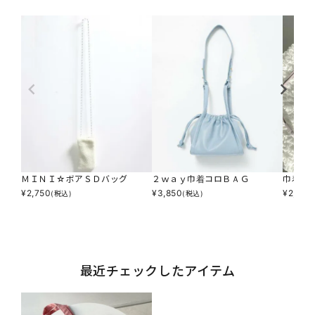
ＭＩＮＩ☆ボアＳＤバッグ
２ｗａｙ巾着コロＢＡＧ
巾着シ
¥
2,750
¥
3,850
¥
2,750
(税込)
(税込)
最近チェックしたアイテム