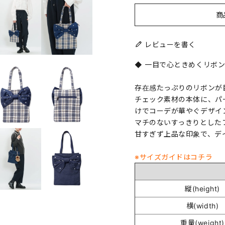
商
レビューを書く
◆ 一目で心ときめくリボン
存在感たっぷりのリボンが
チェック素材の本体に、パ
けでコーデが華やぐデザイ
マチのないすっきりとした
甘すぎず上品な印象で、デ
※サイズガイドはコチラ
縦(height)
横(width)
重量(weight)