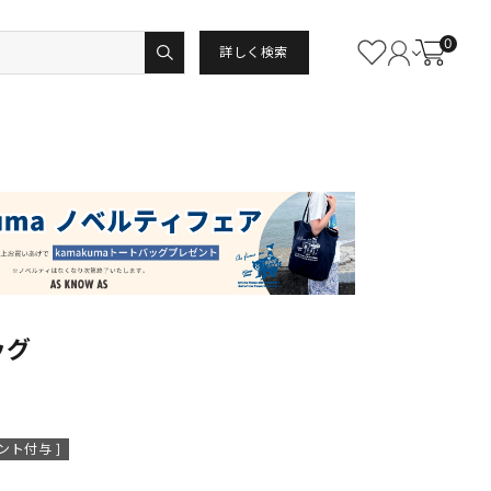
0
詳しく検索
ッグ
ント付与 ]