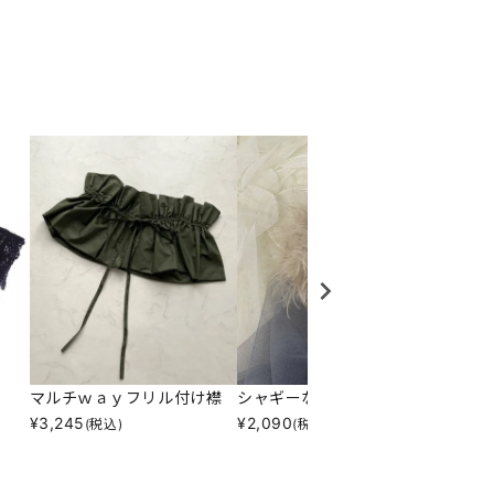
マルチｗａｙフリル付け襟
シャギーなシュシュ
ギンガ
¥
3,245
¥
2,090
¥
2,60
(税込)
(税込)