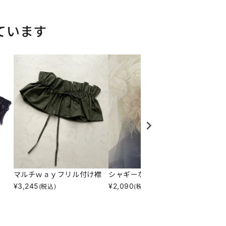
ています
マルチｗａｙフリル付け襟
シャギーなシュシュ
ギンガ
¥
3,245
¥
2,090
¥
2,60
(税込)
(税込)