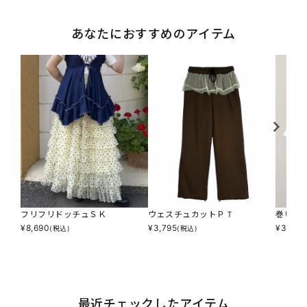
あなたにおすすめのアイテム
フリフリドッチュＳＫ
ウェスチュカットＰＴ
巻いて
¥
8,690
¥
3,795
¥
3,245
(税込)
(税込)
最近チェックしたアイテム