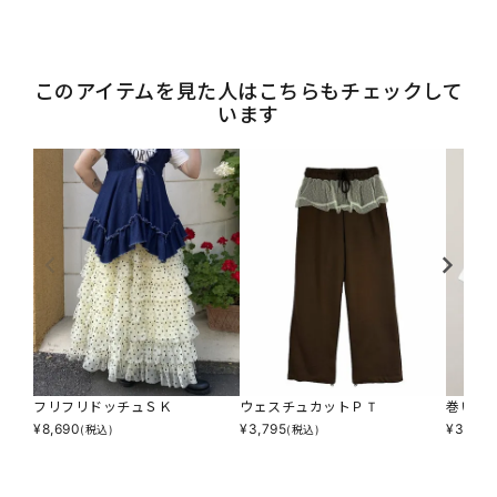
このアイテムを見た人はこちらもチェックして
います
フリフリドッチュＳＫ
ウェスチュカットＰＴ
巻いて
¥
8,690
¥
3,795
¥
3,245
(税込)
(税込)