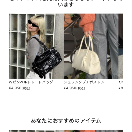
います
Ｗピンベルトトートバッグ
シュリンクプチボストン
リボン
¥
4,950
¥
4,950
¥
8,690
(税込)
(税込)
あなたにおすすめのアイテム