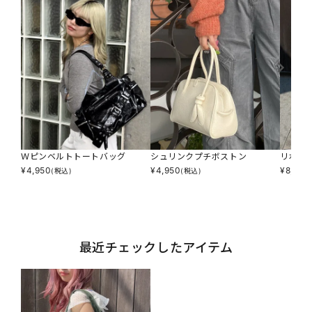
Ｗピンベルトトートバッグ
シュリンクプチボストン
リボン
¥
4,950
¥
4,950
¥
8,690
(税込)
(税込)
最近チェックしたアイテム