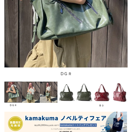
ＤＧＲ
ＤＧＲ
ＢＤ