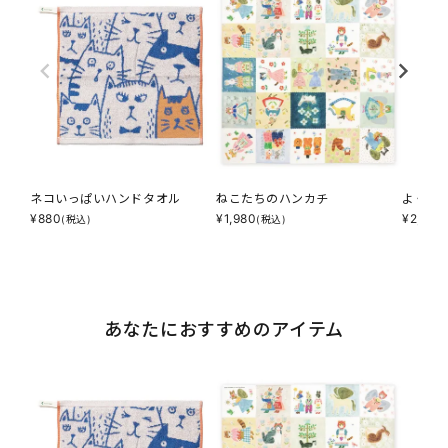
ネコいっぱいハンドタオル
ねこたちのハンカチ
よく見
¥
880
¥
1,980
¥
2,200
(税込)
(税込)
あなたにおすすめのアイテム