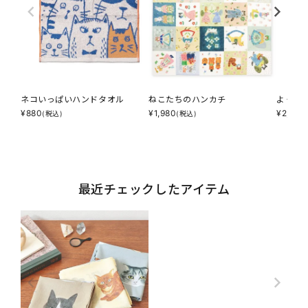
ネコいっぱいハンドタオル
ねこたちのハンカチ
よく見
¥
880
¥
1,980
¥
2,200
(税込)
(税込)
最近チェックしたアイテム