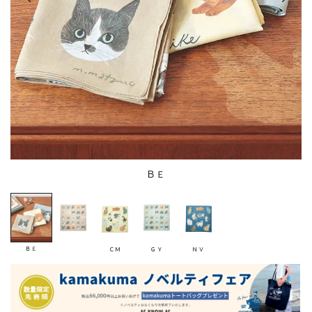
ＢＥ
ＢＥ
ＣＭ
ＧＹ
ＮＶ