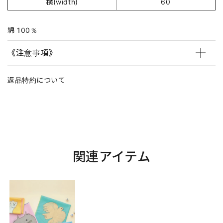
横(width)
60
綿 100％
《注意事項》
返品特約について
関連アイテム