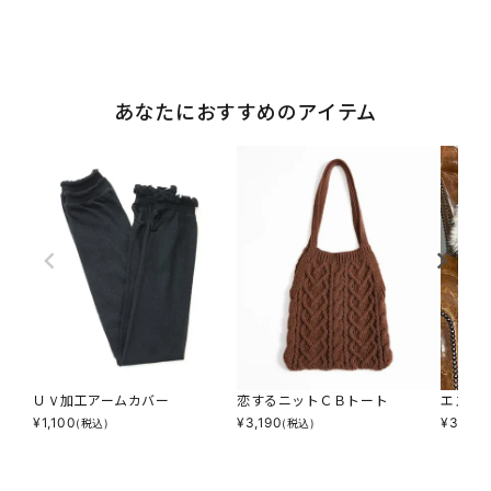
あなたにおすすめのアイテム
ＵＶ加工アームカバー
恋するニットＣＢトート
エステ
¥
1,100
¥
3,190
¥
3,795
(税込)
(税込)