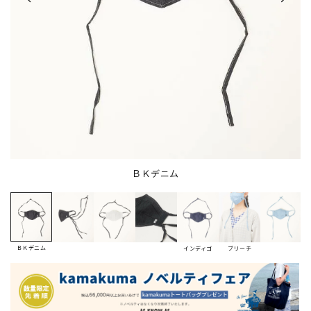
ＢＫデニム
ＢＫデニム
インディゴ
ブリーチ