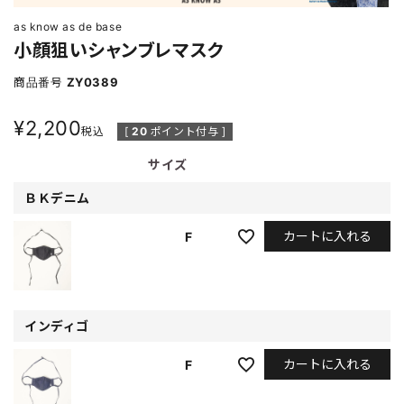
as know as de base
小顔狙いシャンブレマスク
商品番号
ZY0389
¥
2,200
税込
[
20
ポイント付与 ]
サイズ
ＢＫデニム
カートに入れる
F
インディゴ
カートに入れる
F