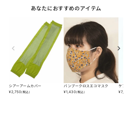
あなたにおすすめのアイテム
シアーアームカバー
バンブークロスエコマスク
ケアが
¥
2,750
¥
1,430
¥
7,040
(税込)
(税込)