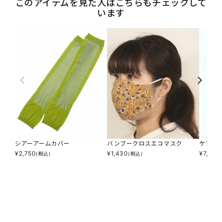
このアイテムを見た人はこちらもチェックして
います
シアーアームカバー
バンブークロスエコマスク
ケアが
¥
2,750
¥
1,430
¥
7,040
(税込)
(税込)