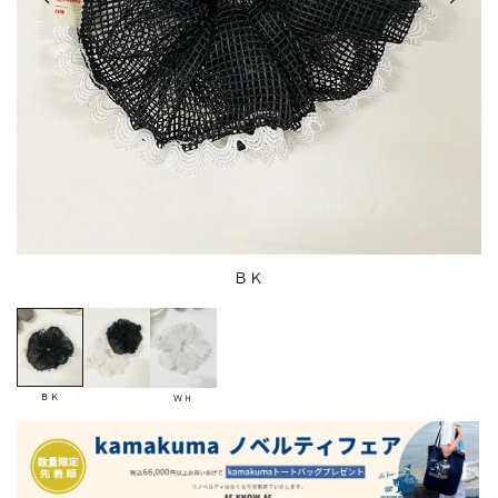
ＢＫ
ＢＫ
ＷＨ