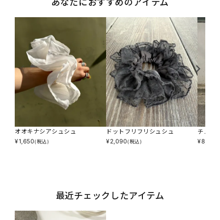
あなたにおすすめのアイテム
オオキナシアシュシュ
ドットフリフリシュシュ
チュウ
¥
1,650
¥
2,090
¥
8,690
(税込)
(税込)
最近チェックしたアイテム