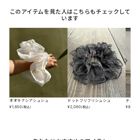
このアイテムを見た人はこちらもチェックして
います
オオキナシアシュシュ
ドットフリフリシュシュ
チュウ
¥
1,650
¥
2,090
¥
8,690
(税込)
(税込)