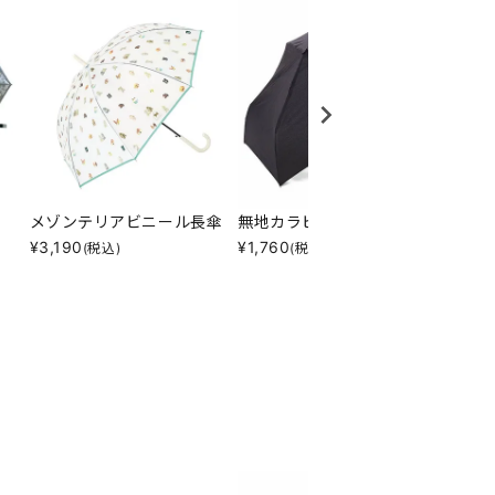
メゾンテリアビニール長傘
無地カラビナ折傘
ネコネ
¥
3,190
¥
1,760
¥
495
(税込)
(税込)