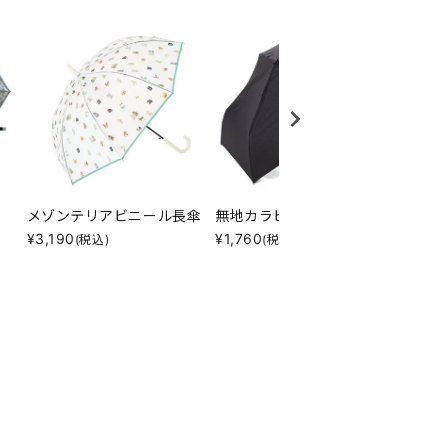
メゾンテリアビニール長傘
無地カラビナ折傘
ネコネ
¥
3,190
¥
1,760
¥
495
(税込)
(税込)