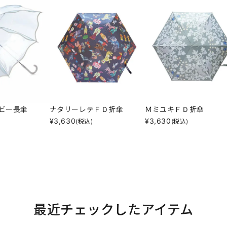
ビー長傘
ナタリーレテＦＤ折傘
ＭミユキＦＤ折傘
¥
3,630
¥
3,630
(税込)
(税込)
最近チェックしたアイテム