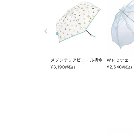
メゾンテリアビニール折傘
ＷＰＣウェー
¥
3,190
¥
2,640
(税込)
(税込)