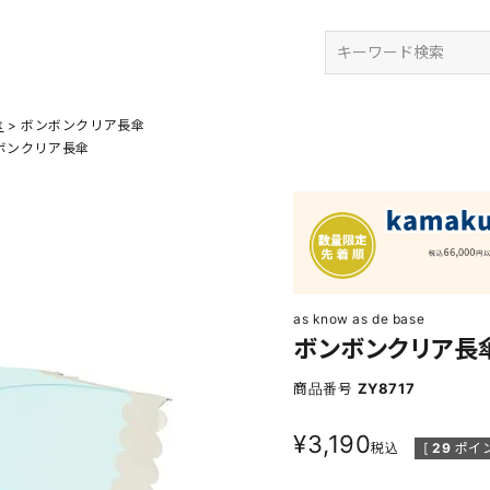
検索
傘
ボンボンクリア長傘
ボンクリア長傘
as know as de base
ボンボンクリア長
商品番号
ZY8717
¥
3,190
税込
[
29
ポイン