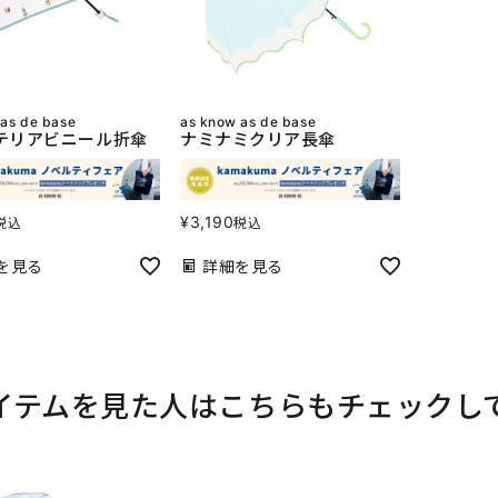
 as de base
as know as de base
テリアビニール折傘
ナミナミクリア長傘
¥
3,190
税込
税込
を見る
詳細を見る
イテムを見た人はこちらもチェックし