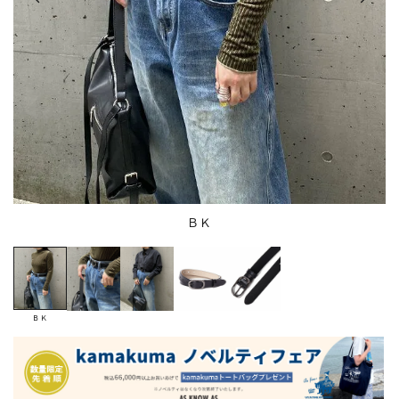
ＢＫ
ＢＫ