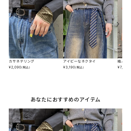
カサネテリング
アイビーなネクタイ
結んで
¥
2,090
¥
3,190
¥
7,590
(税込)
(税込)
あなたにおすすめのアイテム