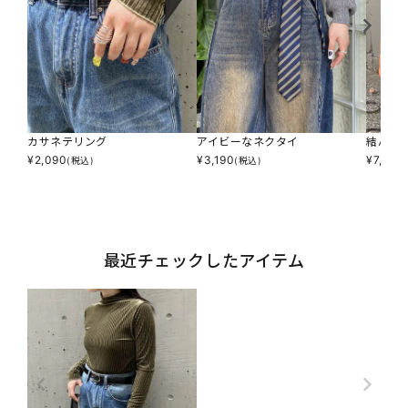
カサネテリング
アイビーなネクタイ
結んで
¥
2,090
¥
3,190
¥
7,590
(税込)
(税込)
最近チェックしたアイテム