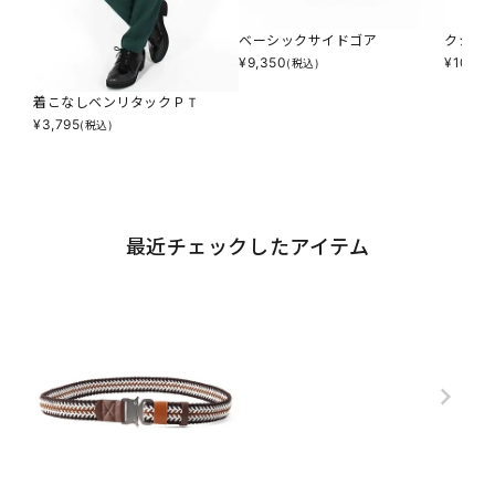
ベーシックサイドゴア
クシュ
¥
9,350
¥
10,78
(税込)
着こなしベンリタックＰＴ
¥
3,795
(税込)
最近チェックしたアイテム