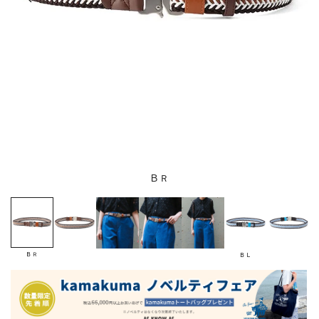
ＢＲ
ＢＲ
ＢＬ