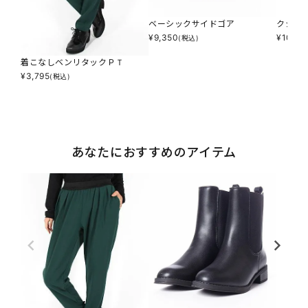
ベーシックサイドゴア
クシュ
¥
9,350
¥
10,78
(税込)
着こなしベンリタックＰＴ
¥
3,795
(税込)
あなたにおすすめのアイテム