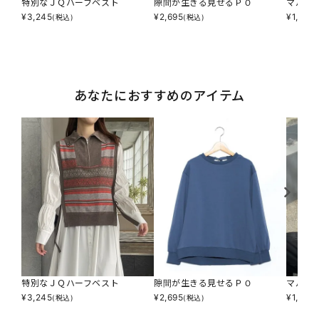
特別なＪＱハーフベスト
隙間が生きる見せるＰＯ
マルチ
¥
3,245
¥
2,695
¥
1,320
(税込)
(税込)
あなたにおすすめのアイテム
特別なＪＱハーフベスト
隙間が生きる見せるＰＯ
マルチ
¥
3,245
¥
2,695
¥
1,320
(税込)
(税込)