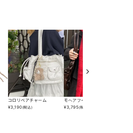
コロリベアチャーム
モヘアフードマフラー
ポップ
¥
3,190
¥
3,795
¥
3,79
(税込)
(税込)