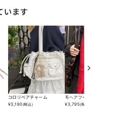
ています
コロリベアチャーム
モヘアフードマフラー
ポップ
¥
3,190
¥
3,795
¥
3,79
(税込)
(税込)