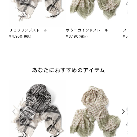
ＪＱフリンジストール
ボタニカインドストール
ストラ
¥
4,950
¥
3,190
¥
5,390
(税込)
(税込)
あなたにおすすめのアイテム