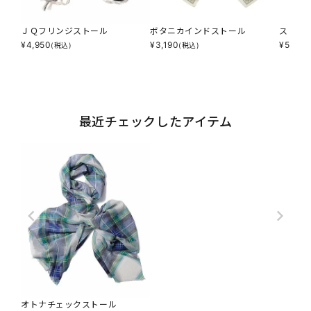
ＪＱフリンジストール
ボタニカインドストール
ストラ
¥
4,950
¥
3,190
¥
5,390
(税込)
(税込)
最近チェックしたアイテム
オトナチェックストール