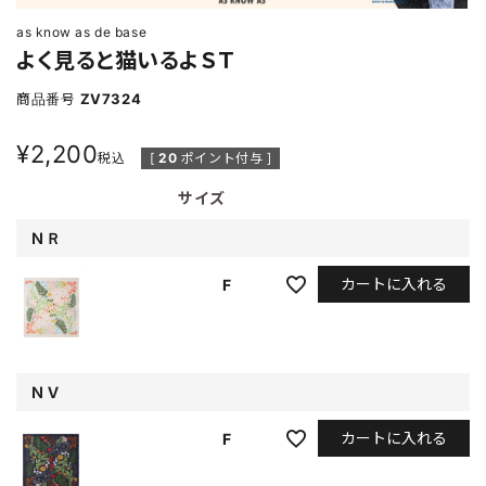
as know as de base
よく見ると猫いるよＳＴ
商品番号
ZV7324
¥
2,200
税込
[
20
ポイント付与 ]
サイズ
ＮＲ
カートに入れる
F
ＮＶ
カートに入れる
F