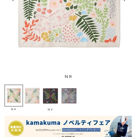
ＮＲ
ＮＲ
ＮＶ