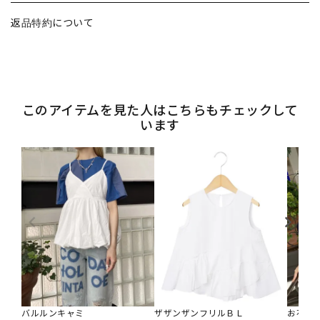
返品特約について
このアイテムを見た人はこちらもチェックして
います
バルルンキャミ
ザザンザンフリルＢＬ
お花つ