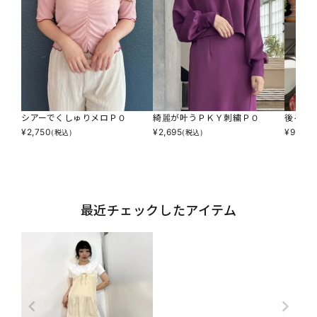
シアーでくしゅりメロＰＯ
綺麗が叶うＰＫＹ刺繍ＰＯ
後ろク
¥
2,750
¥
2,695
¥
957
(税込)
(税込)
(税
最近チェックしたアイテム