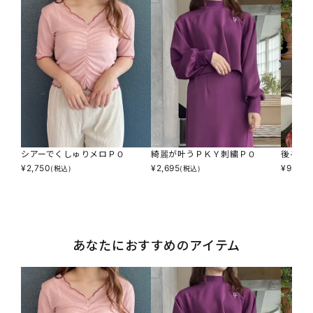
シアーでくしゅりメロＰＯ
綺麗が叶うＰＫＹ刺繍ＰＯ
後ろク
¥
2,750
¥
2,695
¥
957
(税込)
(税込)
(税
あなたにおすすめのアイテム