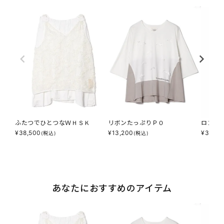
ふたつでひとつなＷＨＳＫ
リボンたっぷりＰＯ
ロゴｐ
¥
38,500
¥
13,200
¥
38,50
(税込)
(税込)
あなたにおすすめのアイテム