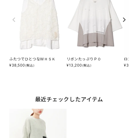
ふたつでひとつなＷＨＳＫ
リボンたっぷりＰＯ
ロゴｐ
¥
38,500
¥
13,200
¥
38,50
(税込)
(税込)
最近チェックしたアイテム