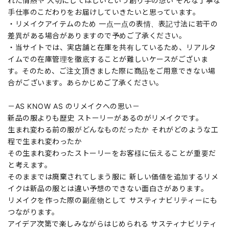
れた情熱や 大切にしてほしいという創り手の想い そんな丁寧な
手仕事のこだわりをお届けしていきたいと思っています。
・リメイクアイテムのため 一点一点の表情、表記寸法に若干の
差異がある場合がありますので予めご了承ください。
・当サイトでは、実店舗と在庫を共有しているため、リアルタ
イムでの在庫管理を徹底することが難しいケースがございま
す。そのため、ご注文頂きました際に商品をご用意できない場
合がございます。あらかじめご了承ください。
－AS KNOW AS のリメイクへの思い－
新品の服よりも歴史 ストーリーがあるのがリメイクです。
生まれ変わる前の服がどんなものだったか それがどのような工
程で生まれ変わったか
その生まれ変わったストーリーをお客様に伝えることが重要だ
と考えます。
そのままでは廃棄されてしまう服に 新しい価値を追加するリメ
イクは新品の服とは違い予想のできない面白さがあります。
リメイクを作った際の副産物として サスティナビリティーにも
つながります。
アイデア次第で楽しみながらはじめられる サスティナビリティ