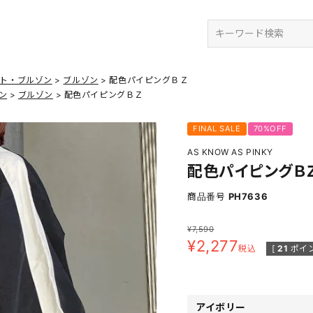
検索
ット・ブルゾン
ブルゾン
配色パイピングＢＺ
ン
ブルゾン
配色パイピングＢＺ
FINAL SALE
70%OFF
AS KNOW AS PINKY
配色パイピングＢ
商品番号
PH7636
¥
7,590
¥
2,277
税込
[
21
ポイン
アイボリー