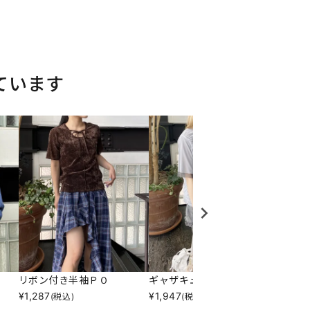
ています
リボン付き半袖ＰＯ
ギャザキューＰＯ
テーラ
¥
1,287
¥
1,947
¥
3,79
(税込)
(税込)