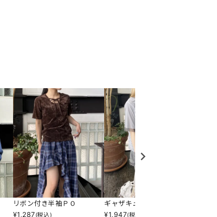
リボン付き半袖ＰＯ
ギャザキューＰＯ
テーラ
¥
1,287
¥
1,947
¥
3,79
(税込)
(税込)