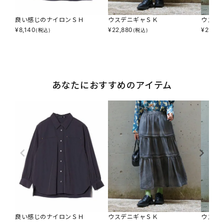
良い感じのナイロンＳＨ
ウスデニギャＳＫ
ウスデ
¥
8,140
¥
22,880
¥
21,78
(税込)
(税込)
あなたにおすすめのアイテム
良い感じのナイロンＳＨ
ウスデニギャＳＫ
ウスデ