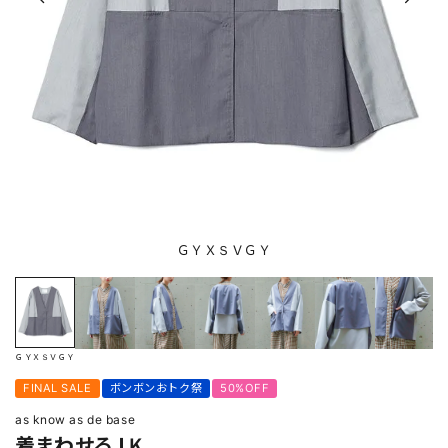
ＧＹＸＳＶＧＹ
ＧＹＸＳＶＧＹ
FINAL SALE
ボンボンおトク祭
50%OFF
as know as de base
着まわせるＪＫ